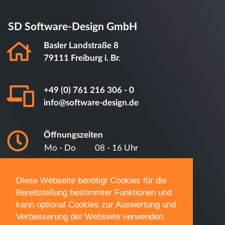
SD Software-Design GmbH
Basler Landstraße 8
79111 Freiburg i. Br.
+49 (0) 761 216 306 - 0
info@software-design.de
Öffnungszeiten
Mo - Do
08 - 16 Uhr
Freitag
08 - 14 Uhr
Diese Webseite benötigt Cookies für die
Bereitstellung bestimmter Funktionen und
Unsere Kernkompetenzen
kann optional Cookies zur Auswertung und
Verbesserung der Webseite verwenden.
Cloud-Software (SaaS)