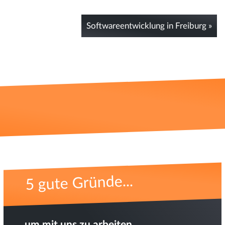
Softwareentwicklung in Freiburg »
5 gute Gründe...
... um mit uns zu arbeiten