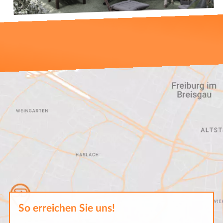
So erreichen Sie uns!
SD Software-Design GmbH
Basler Landstraße 8
79111 Freiburg i. Br.
+49 (0) 761 216 306 - 0
info@software-design.de
Sie finden uns im 2. und 4. Obergeschoss.