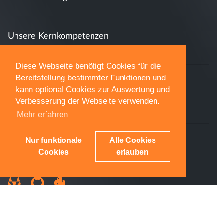
Unsere Kernkompetenzen
Cloud-Software (SaaS)
Diese Webseite benötigt Cookies für die
Cross-Plattform Apps
Bereitstellung bestimmter Funktionen und
kann optional Cookies zur Auswertung und
Datenbanken & Schnittstellen
Verbesserung der Webseite verwenden.
KI, Agenten & Digitalisierung
Mehr erfahren
Datenschutz & DSGVO
Nur funktionale
Alle Cookies
Cookies
erlauben