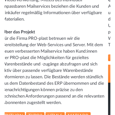
Als technischer Umsetzungspartner und Entwickler
e
unterstützen wir die Kolleg:innen von markeschulz bei
der Realisierung der Webprojekte, Webseiten und
Unternehmensauftritte im technischen Bereich. Wir
programmieren interaktive und responsive
Webpräsenzen basierten auf verschiedenen
m
Technologien und CMS Systemen.
WORDPRESS
TYPO3
HTML5
Kundenfeedback
ch
ie
Wir schätzen die Zusammenarbeit mit der SD
Software-Design GmbH immer sehr. Die
en
gemeinsamen Projekte werden stets zur
vollsten Zufriedenheit unserer Kund:innen
umgesetzt und wir erhalten stets eine schnelle