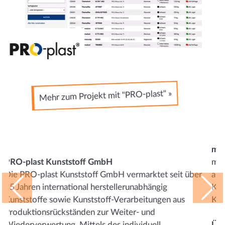
Mehr zum Projekt mit "markeschulz" »
markeschulz / Susanne Schulz
markeschulz berät Unternehmen, die sich erfolgreich
er
am Markt positionieren wollen und entwickelt
Kommunikationsstrategien und Webauftritte im
Previous
Nex
Kundenauftrag.
Über das Projekt