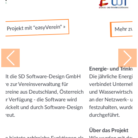
Mehr zum Projekt mit "ETWT" »
Previous
Nex
Energie- und Trinkwasser Tagung
Die jährliche Energie- und Trinkwasser Tagung
verbindet Unternehmen und Akteure der Energie-
und Wasserwirtschaft - um auch in Zeiten von Corona
an der Netzwerk- und Austausch-Veranstaltung
festzuhalten, wurde die Messe 2021 komplett virtuell
durchgeführt.
Über das Projekt