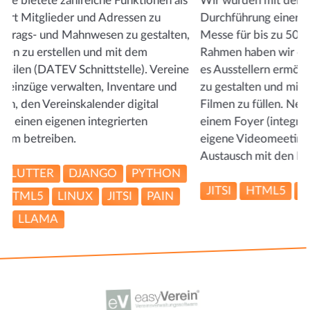
Wir wurden mit der Erstellung und technischen
Durchführung einer komplett digitalen und virtuellen
Messe für bis zu 500 Teilnehmer beauftragt. In diesem
Rahmen haben wir ein Messe-System entwickelt das
es Ausstellern ermöglicht, einen digitalen Messestand
zu gestalten und mit Informationen, Auslagen oder
Filmen zu füllen. Neben einer virtuellen Bühne und
einem Foyer (integriertes Videomeeting) gab es
eigene Videomeeting-Räume für jeden Stand zum
Austausch mit den Besuchern.
JITSI
HTML5
DOCKER